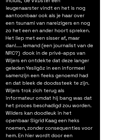
incluis,  de VVDster een 
leugenaarster vindt en het is nog 
aantoonbaar ook als je haar over 
een tsunami van nareizigers en nog 
zo het een en ander hoort spreken. 
Het liep met een sisser af, maar 
dan!..... Iemand (een journalist van de 
NRC?)  dook in de privé-apps van 
Wijers en ontdekte dat deze langer 
geleden Yesilgöz in een informeel 
samenzijn een feeks genoemd had 
en dat bleek de doodssteek te zijn. 
Wijers trok zich terug als 
informateur omdat hij bang was dat 
het proces beschadigd zou worden. 
Wilders kan doodleuk in het 
openbaar Sigrid Kaag een heks 
noemen, zonder consequenties voor 
hem. En hier wordt door een 