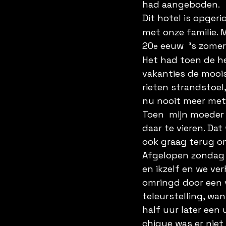
had aangeboden. 
Dit hotel is opgeri
met onze familie. M
20
 eeuw  ’s zome
e
Het had toen de h
vakanties de moois
rieten strandstoel,
nu nooit meer met
Toen  mijn moeder 
daar te vieren. Dat
ook graag terug om 
Afgelopen zondag l
en ikzelf en we ve
omringd door een 
teleurstelling, wan
half uur later een
chique was er nie