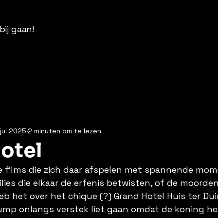
bij gaan!
 jul 2025
2 minuten om te lezen
otel
ie films die zich daar afspelen met spannende mom
ies die elkaar de erfenis betwisten, of de moorden d
eb het over het chique (?) Grand Hotel Huis ter Dui
rump onlangs verstek liet gaan omdat de koning h