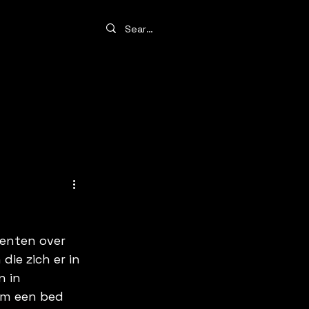
enten over 
ie zich er in 
n in 
em een bed 