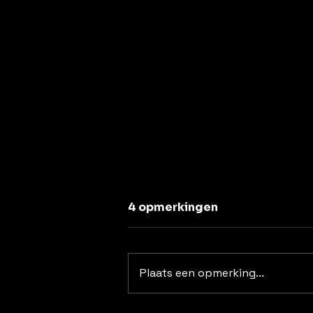
Uit de lucht
4 opmerkingen
Hoe lang ben ik nu al uit de
lucht? Sommigen onder mijn
lezers vroegen zich af: waar
Plaats een opmerking...
blijft ze nou. En waar ik nu blijf
is dus in mijn bed! Met mijn 97
jaar was genezing een illusie.