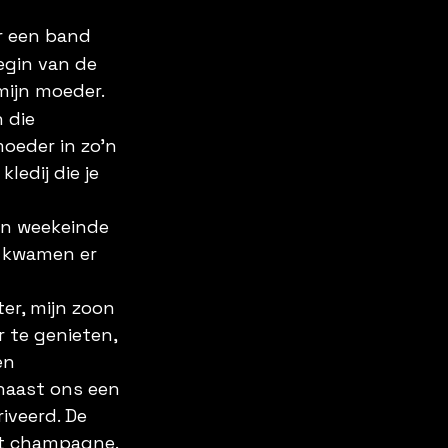
r een band 
egin van de 
ijn moeder. 
 die 
oeder in zo’n 
ledij die je 
en weekeinde 
n kwamen er 
er, mijn zoon 
 te genieten, 
en 
 naast ons een 
iveerd. De 
et champagne. 