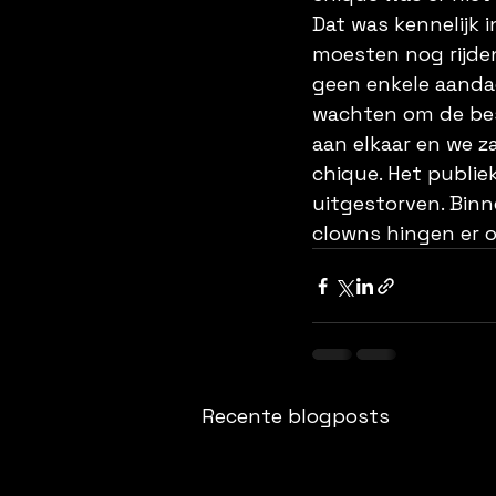
Dat was kennelijk 
moesten nog rijde
geen enkele aandac
wachten om de bes
aan elkaar en we z
chique. Het publie
uitgestorven. Binn
clowns hingen er oo
Recente blogposts