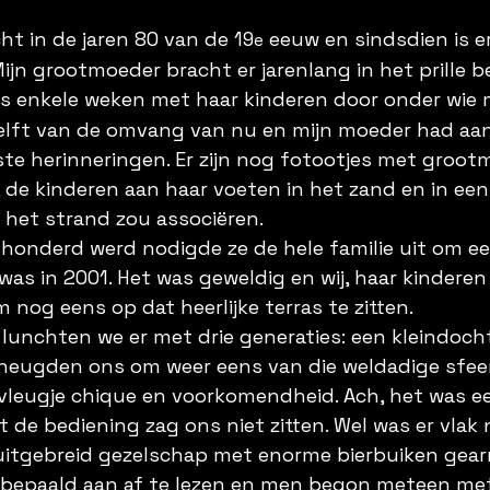
cht in de jaren 80 van de 19
 eeuw en sindsdien is e
e
ijn grootmoeder bracht er jarenlang in het prille b
rs enkele weken met haar kinderen door onder wie m
elft van de omvang van nu en mijn moeder had aan
te herinneringen. Er zijn nog fotootjes met grootm
 de kinderen aan haar voeten in het zand en in een k
 het strand zou associëren.
honderd werd nodigde ze de hele familie uit om e
 was in 2001. Het was geweldig en wij, haar kindere
nog eens op dat heerlijke terras te zitten. 
unchten we er met drie generaties: een kleindocht
rheugden ons om weer eens van die weldadige sfeer
vleugje chique en voorkomendheid. Ach, het was e
t de bediening zag ons niet zitten. Wel was er vlak
 uitgebreid gezelschap met enorme bierbuiken gearr
t bepaald aan af te lezen en men begon meteen m