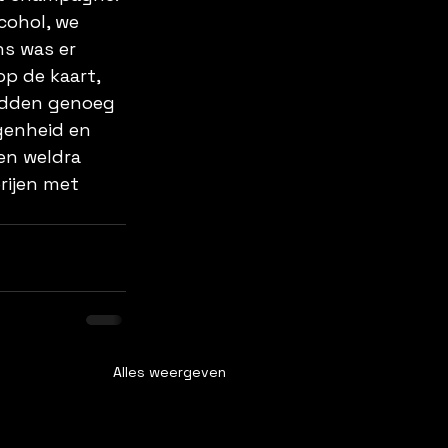
cohol, we 
s was er 
p de kaart, 
adden genoeg 
genheid en 
en weldra 
rijen met 
Alles weergeven