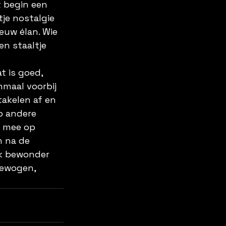
t begin een 
je nostalgie 
uw élan. Wie 
en staaltje 
t is goed, 
nmaal voorbij 
akelen af en 
p andere 
t mee op 
n na de 
ik bewonder 
bewogen, 