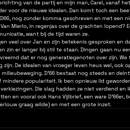
richting van de partij en mijn man, Carel, vanaf he
jder voor de nieuwe idealen. Dan komt toch een beet
. D66, nog zonder komma geschreven en met een nie
 Van Mierlo, in regenjas over de grachten lopend? E
icatie, want bij de tijd waren ze.
gen veel over Jan en zijn betekenis gesproken en da
 zin er langer bij stil te staan. Dingen gaan nu ee
vreemd dat er nog generatiegenoten over zijn. We t
g zijn. De idealen van vroeger leven heus wel, ook o
e milieubeweging. D’66 bestaat nog steeds en dein
 mindere populariteit. Ik ben opnieuw lid geworde
 verkiezingen. Die slag hadden ze niet verdiend en 
ten en vooral ook Hans Vijlbrief, een ware D’66er, 
erlouw graag wilde) en met een grote inzet.