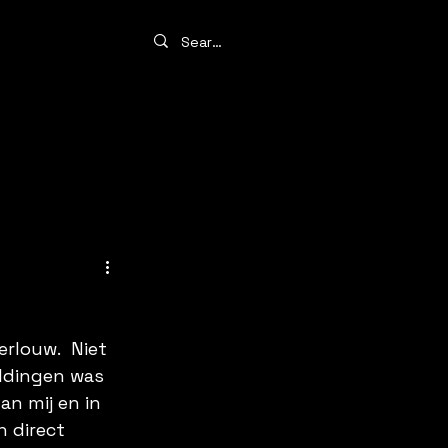
rlouw.  Niet 
ldingen was 
n mij en in 
 direct 