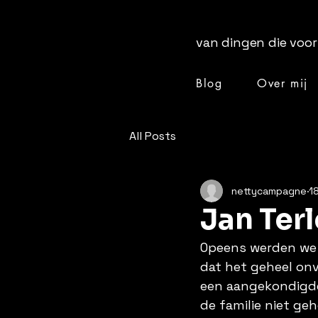
van dingen die voor
Blog
Over mij
[ + ]
All Posts
nettycampagne
1
Jan Ter
Opeens werden we o
dat het geheel on
een aangekondigde 
de familie niet ge