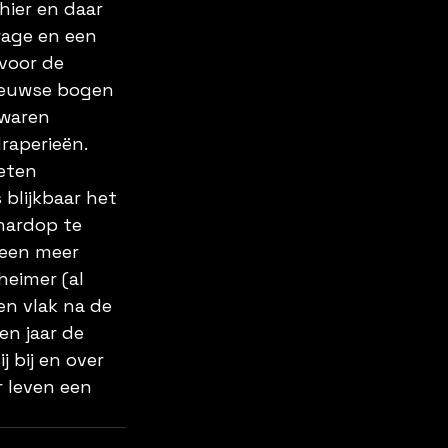
ier en daar 
rage en een 
voor de 
eeuwse bogen 
 waren 
raperieën.
eten 
 blijkbaar het 
hardop te 
 een meer 
eimer (al 
en vlak na de 
n jaar de 
 bij en over 
r leven een 