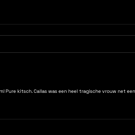
Hemel. wat overkomt me
Po
nou?
Wat h
Ineens, boem, pats, ik kon wel
woor
schreeuwen van de pijn. En dan
denke
beland je in een andere sfeer:
pow 
dokter, thuiszorg, ambulance,
niet 
ziekenhuis en 24uurs
blog)
verzorging. In die volgorde. Na
kende
onderzoek kwamen ze erac
lm! Pure kitsch. Callas was een heel tragische vrouw net een