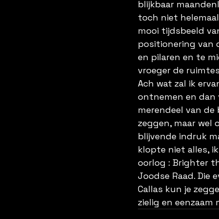
blijkbaar maandenl
toch niet helemaal
mooi tijdsbeeld van
positionering van
en pilaren en te m
vroeger de ruimtes
Ach wat zal ik erva
ontnemen en dan vin
merendeel van de b
zeggen, maar wel o
blijvende indruk m
klopte niet alles, 
oorlog : Brighter 
Joodse Raad. Die e
Callas kun je zegge
zielig en eenzaam 