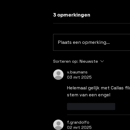
Uit de lucht
3 opmerkingen
Hoe lang ben ik nu al uit de
lucht? Sommigen onder mijn
lezers vroegen zich af: waar
Plaats een opmerking...
blijft ze nou. En waar ik nu blijf
is dus in mijn bed! Met mijn 97
jaar was genezing een illusie.
Sorteren op:
Nieuwste
Mijn geraamte zit
v.baumans
03 mrt 2025
Helemaal gelijk met Callas fi
stem van een engel
Like
Reageren
f.grandolfo
02 mrt 2025