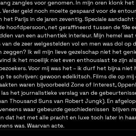
ang zangles voor genomen. In mijn oren klonk het h
. Verder geld noch moeite gespaard voor de entou
 het Parijs in de jaren zeventig. Speciale aandacht 
 de hoofdpersoon, net geraffineerd tussen de 19e 
idden van een authentiek interieur. Mijn hemel wat
 van de zeer welgestelden vol en men was dol op d
n zeggen? Ik wil mijn lieve gezelschap niet het geni
d ik het moeilijk niet even enthousiast te zijn als
ezoekers. Voor mij was het – ik durf het bijna niet 
p te schrijven: gewoon edelkitsch. Films die op mij
aakten waren bijvoorbeeld Zone of Interest, Oppenh
ik las het journalistieke verslag van de gebeurteniss
than Thousand Suns van Robert Jungk). En afgelope
veneens waar gebeurde geschiedenissen  blijven mij
n dat het met alle pracht en luxe toch later in haa
mens was. Waarvan acte.