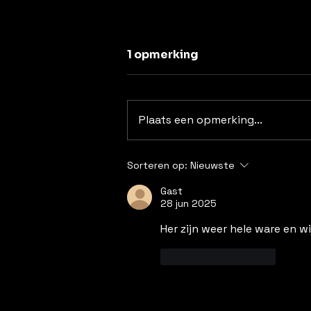
Uit de lucht
1 opmerking
Hoe lang ben ik nu al uit de
lucht? Sommigen onder mijn
lezers vroegen zich af: waar
Plaats een opmerking...
blijft ze nou. En waar ik nu blijf
is dus in mijn bed! Met mijn 97
jaar was genezing een illusie.
Sorteren op:
Nieuwste
Mijn geraamte zit
Gast
28 jun 2025
Her zijn weer hele ware en w
Like
Reageren