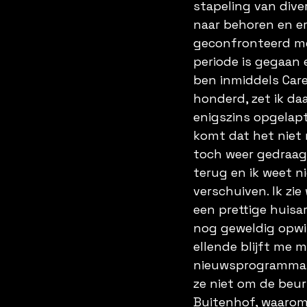
stapeling van diver
naar behoren en er
geconfronteerd me
periode is gegaan 
ben inmiddels Carel
honderd, zet ik daa
enigszins opgelapt
komt dat het niet 
toch weer gedraag
terug en ik weet ni
verschuiven. Ik zi
een prettige huisa
nog geweldig opwin
ellende blijft me 
nieuwsprogramma’
ze niet om de beurt
Buitenhof, waarom l