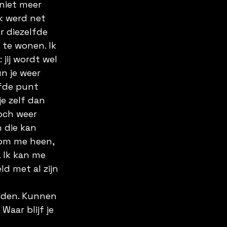
 niet meer 
k werd net 
 diezelfde 
te wonen. Ik 
 jij wordt wel 
n je weer 
fde punt 
e zelf dan 
och weer 
n die kan 
 om me heen, 
 Ik kan me 
d met al zijn 
den. Kunnen 
aar blijf je 