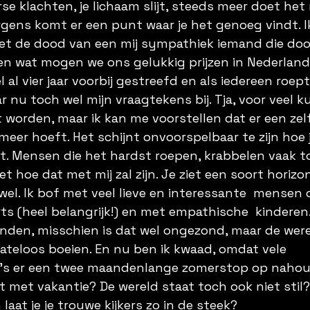
se klachten, je lichaam slijt, steeds meer doet het
gens komt er een punt waar je het genoeg vindt. I
t de dood van een mij sympathiek iemand die door
en wat mogen we ons gelukkig prijzen in Nederland 
 al vier jaar voorbij gestreefd en als iedereen roept:
r nu toch wel mijn vraagtekens bij. Tja, voor veel ku
 worden, maar ik kan me voorstellen dat er een zel
meer hoeft. Het schijnt onvoorspelbaar te zijn hoe j
t. Mensen die het hardst roepen, krabbelen vaak t
et hoe dat met mij zal zijn. Je ziet een soort horizo
e wel. Ik bof met veel lieve en interessante  mensen
rts (heel belangrijk!) en met empathische  kinderen.
den, misschien is dat wel ongezond, maar de werel
mateloos boeien. En nu ben ik kwaad, omdat vele 
s er een twee maandenlange zomerstop op nahou
 met vakantie? De wereld staat toch ook niet stil? W
aat je je trouwe kijkers zo in de steek?