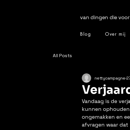
van dingen die voor
Blog
Over mij
[ + ]
All Posts
nettycampagne
2
Verjaar
Vandaag is de verj
kunnen ophouden, i
ongemakken en een h
afvragen waar dat