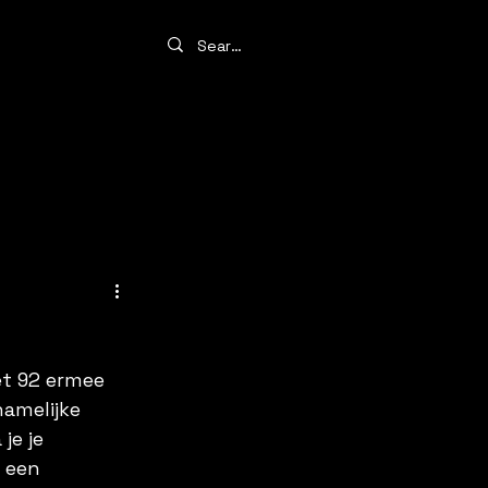
et 92 ermee 
amelijke 
je je 
 een 