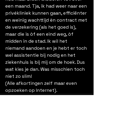
een maand. Tja, ik had weer naar een 
privékliniek kunnen gaan, efficiënter 
en weinig wachttijd èn contract met 
de verzekering (als het goed is), 
maar die is òf een eind weg, òf 
midden in de stad. Ik wil het 
niemand aandoen en je hebt er toch 
wel assistentie bij nodig en het 
ziekenhuis is bij mij om de hoek. Dus 
wat kies je dan. Was misschien toch 
niet zo slim!                           
(Alle afkortingen zelf maar even 
opzoeken op Internet).